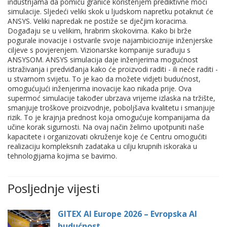
industrijama da pomiču granice korištenjem prediktivne moći
simulacije. Sljedeći veliki skok u ljudskom napretku potaknut će
ANSYS. Veliki napredak ne postiže se dječjim koracima.
Događaju se u velikim, hrabrim skokovima. Kako bi brže
pogurale inovacije i ostvarile svoje najambicioznije inženjerske
ciljeve s povjerenjem. Vizionarske kompanije surađuju s
ANSYSOM. ANSYS simulacija daje inženjerima mogućnost
istraživanja i predviđanja kako će proizvodi raditi - ili neće raditi -
u stvarnom svijetu. To je kao da možete vidjeti budućnost,
omogućujući inženjerima inovacije kao nikada prije. Ova
supermoć simulacije također ubrzava vrijeme izlaska na tržište,
smanjuje troškove proizvodnje, poboljšava kvalitetu i smanjuje
rizik. To je krajnja prednost koja omogućuje kompanijama da
učine korak sigurnosti. Na ovaj način želimo upotpuniti naše
kapacitete i organizovati okruženje koje će Centru omogućiti
realizaciju kompleksnih zadataka u cilju krupnih iskoraka u
tehnologijama kojima se bavimo.
Posljednje vijesti
GITEX AI Europe 2026 – Evropska AI
budućnost