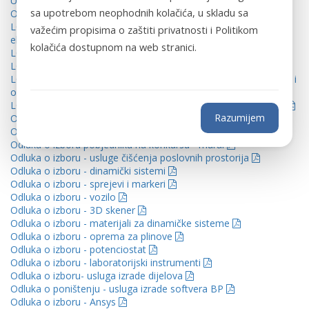
Ugovor- 3d skener
sa upotrebom neophodnih kolačića, u skladu sa
Odluka o poništenju - usluga konsultovanja i savjetovanja
LOT 1 - Instrumenti, pribor i potrošni materijal za
važećim propisima o zaštiti privatnosti i Politikom
elektrohemijska mjerenja
kolačića dostupnom na web stranici.
LOT 2 - Hemikalije
LOT 4 - Oprema i ketridži za prečišćavanje gasova
LOT 9 - Swagelok cijevi, fleksibilna crijeva, pripadajući konektor i
oprema ili ekvivalent
LOT 11 - Prese i odgovarajući dodaci za pripremu presovanja
Razumijem
Odluka o izboru - računarska oprema
Odluka_o_izboru_-_kancelarijski_namještaj
Odluka o izboru pobjedniku na konkursu - mural
Odluka o izboru - usluge čišćenja poslovnih prostorija
Odluka o izboru - dinamički sistemi
Odluka o izboru - sprejevi i markeri
Odluka o izboru - vozilo
Odluka o izboru - 3D skener
Odluka o izboru - materijali za dinamičke sisteme
Odluka o izboru - oprema za plinove
Odluka o izboru - potenciostat
Odluka o izboru - laboratorijski instrumenti
Odluka o izboru- usluga izrade dijelova
Odluka o poništenju - usluga izrade softvera BP
Odluka o izboru - Ansys