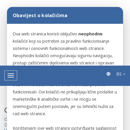
Obavijest o kolačićima
Ova web stranica koristi isključivo
neophodne
kolačiće koji su potrebni za pravilno funkcionisanje
sistema i osnovnih funkcionalnosti web stranice.
Neophodni kolačići omogućavaju sigurnu navigaciju,
pristup zaštićenim dijelovima web stranice i ispravan
rad ključnih servisa.
BS
Bez ovih kolačića web stranica ne može pravilno
funkcionisati. Ovi kolačići ne prikupljaju lične podatke u
marketinške ili analitičke svrhe i ne mogu se
onemogućiti putem postavki, jer su tehnički nužni za
Odluke
rad web stranice.
Odluka o izboru 3d skenera
Odluka o pokretanju 3D skener
Korištenjem ove web stranice potvrđujete saglasnost