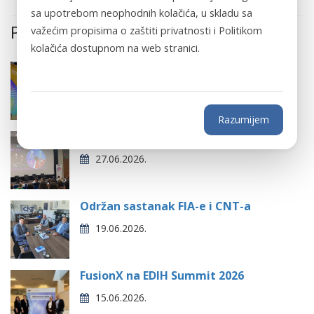
sa upotrebom neophodnih kolačića, u skladu sa
Posljednje vijesti
važećim propisima o zaštiti privatnosti i Politikom
kolačića dostupnom na web stranici.
GITEX AI Europe 2026 – Evropska AI
budućnost
05.07.2026.
Razumijem
Učešće na S.T.A.R. Forumu
27.06.2026.
Održan sastanak FIA-e i CNT-a
19.06.2026.
FusionX na EDIH Summit 2026
15.06.2026.