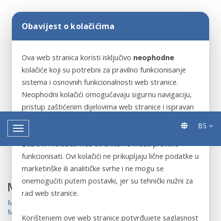
Obavijest o kolačićima
Ova web stranica koristi isključivo
neophodne
kolačiće koji su potrebni za pravilno funkcionisanje
sistema i osnovnih funkcionalnosti web stranice.
Neophodni kolačići omogućavaju sigurnu navigaciju,
pristup zaštićenim dijelovima web stranice i ispravan
rad ključnih servisa.
BS
Bez ovih kolačića web stranica ne može pravilno
funkcionisati. Ovi kolačići ne prikupljaju lične podatke u
marketinške ili analitičke svrhe i ne mogu se
onemogućiti putem postavki, jer su tehnički nužni za
Mišljenja
rad web stranice.
Mišljenje Agencije za javne nabavke 26.10.2020
Mišljenje Agencije za javne nabavke 02.12.2020
Korištenjem ove web stranice potvrđujete saglasnost