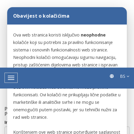
Obavijest o kolačićima
Ova web stranica koristi isključivo
neophodne
kolačiće koji su potrebni za pravilno funkcionisanje
sistema i osnovnih funkcionalnosti web stranice.
Neophodni kolačići omogućavaju sigurnu navigaciju,
pristup zaštićenim dijelovima web stranice i ispravan
rad ključnih servisa.
BS
Bez ovih kolačića web stranica ne može pravilno
funkcionisati. Ovi kolačići ne prikupljaju lične podatke u
marketinške ili analitičke svrhe i ne mogu se
PODACI O PRIJAVITELJU KORPUCIJE: (NEOBAVEZNO
onemogućiti putem postavki, jer su tehnički nužni za
POLJE)
rad web stranice.
Ime
Korištenjem ove web stranice potvrđujete saglasnost