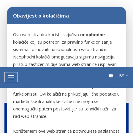
Obavijest o kolačićima
Ova web stranica koristi isključivo
neophodne
kolačiće koji su potrebni za pravilno funkcionisanje
sistema i osnovnih funkcionalnosti web stranice.
Neophodni kolačići omogućavaju sigurnu navigaciju,
pristup zaštićenim dijelovima web stranice i ispravan
rad ključnih servisa.
BS
Bez ovih kolačića web stranica ne može pravilno
funkcionisati. Ovi kolačići ne prikupljaju lične podatke u
marketinške ili analitičke svrhe i ne mogu se
onemogućiti putem postavki, jer su tehnički nužni za
rad web stranice.
Korištenjem ove web stranice potvrđujete saglasnost