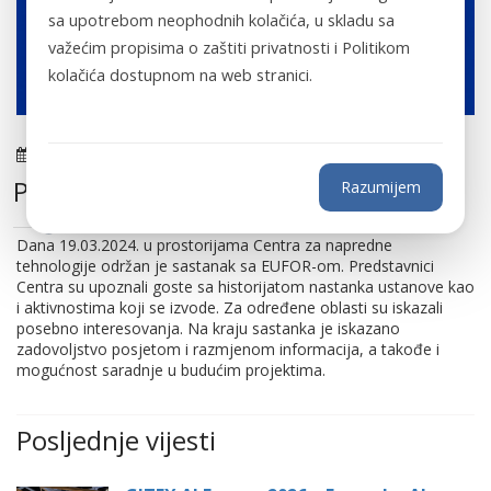
sa upotrebom neophodnih kolačića, u skladu sa
važećim propisima o zaštiti privatnosti i Politikom
kolačića dostupnom na web stranici.
20.03.2024.
Posjeta predstavnika EUFOR-a
Razumijem
Dana 19.03.2024. u prostorijama Centra za napredne
tehnologije održan je sastanak sa EUFOR-om. Predstavnici
Centra su upoznali goste sa historijatom nastanka ustanove kao
i aktivnostima koji se izvode. Za određene oblasti su iskazali
posebno interesovanja. Na kraju sastanka je iskazano
zadovoljstvo posjetom i razmjenom informacija, a takođe i
mogućnost saradnje u budućim projektima.
Posljednje vijesti